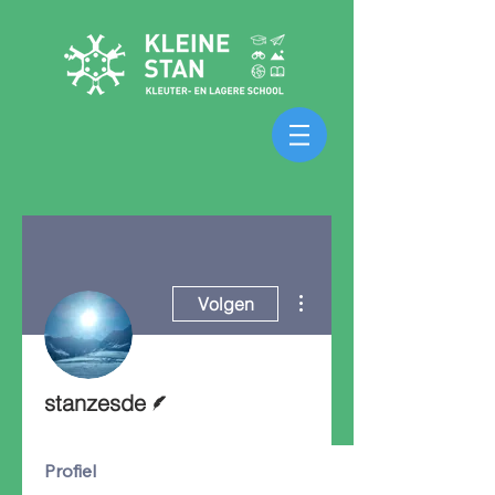
Meer acties
Volgen
Schrijver
stanzesde
Profiel