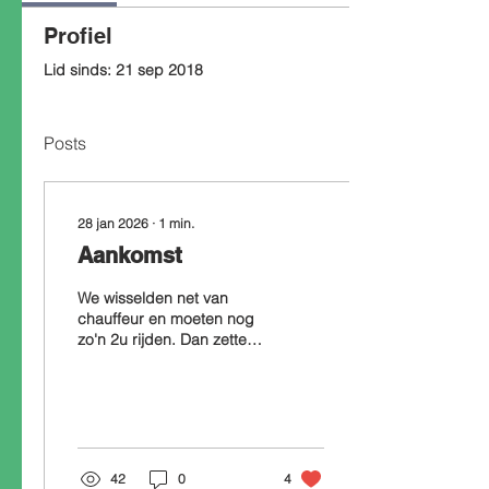
Profiel
Lid sinds: 21 sep 2018
Posts
28 jan 2026
∙
1
min.
Aankomst
We wisselden net van
chauffeur en moeten nog
zo'n 2u rijden. Dan zetten
we eerst nog kinderen van
Xaverius af. We
verwachten nu rond 7.15u
aan te komen. Gelieve bij
aankomst afstand van de
bus te houden zodat alle
42
0
4
kinderen veilig kunnen