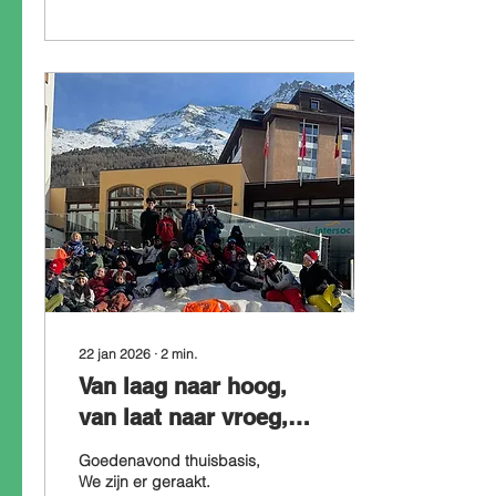
uitstappen.
22 jan 2026
∙
2
min.
Van laag naar hoog,
van laat naar vroeg,
van boven naar
Goedenavond thuisbasis,
beneden en van teen
We zijn er geraakt.