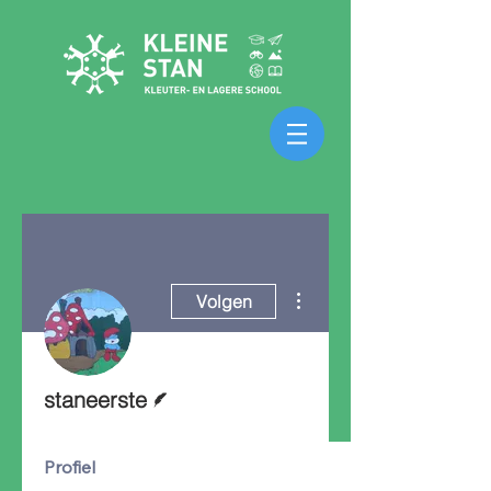
Meer acties
Volgen
Schrijver
staneerste
Profiel