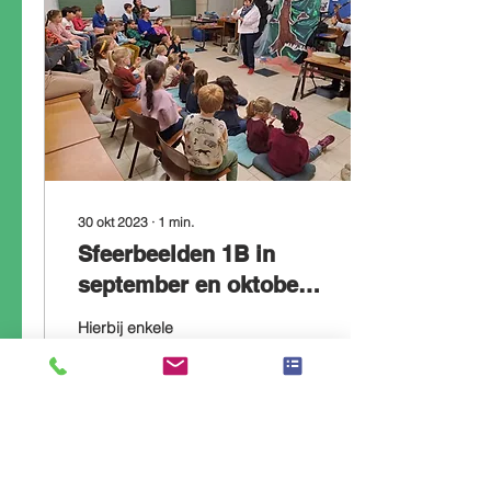
30 okt 2023
∙
1
min.
Sfeerbeelden 1B in
september en oktober
2023
Hierbij enkele
sfeerbeelden van de
afgelopen twee maanden
in het eerste leerjaar van
de klas 1B. Groetjes, juf
Stéphanie
103
0