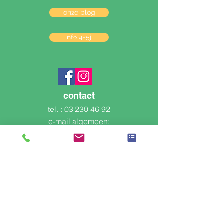
onze blog
info 4-5j.
contact
tel. :
03 230 46 92
e-mail algemeen:
info@kleinestan.be
e-mail secretariaat:
secretariaat@kleinestan.be
VBS Kleine Stan
, KOBA Metropool VZW - Nooitrust
4, 2390 Malle - BE
0447.911.059
, RPR Antwerpen,
afdeling Antwerpen
adres