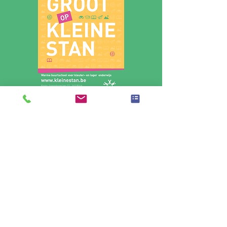
contact
tel. :
03 230 46 92
e-mail algemeen:
info@kleinestan.be
e-mail secretariaat:
secretariaat@kleinestan.be
VBS Kleine Stan
, KOBA Metropool VZW - Nooitrust
4, 2390 Malle - BE
0447.911.059
, RPR Antwerpen,