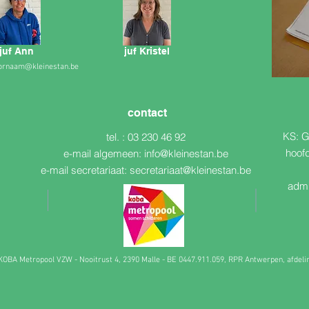
juf Ann
juf Kristel
oornaam@kleinestan.be
contact
KS: G
tel. : 03 230 46 92
n
hoof
e-mail algemeen:
info@kleinestan.be
e-mail secretariaat:
secretariaat@kleinestan.be
admi
 KOBA Metropool VZW - Nooitrust 4, 2390 Malle - BE 0447.911.059, RPR Antwerpen, afdel