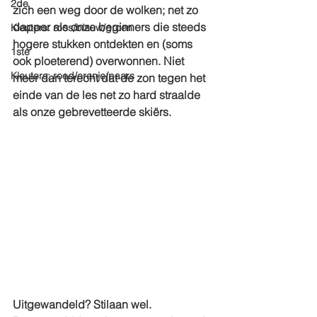
2de
zich een weg door de wolken; net zo 
dapper als onze beginners die steeds 
Kleuters: roos/blauw/groen
hogere stukken ontdekten en (soms 
1ste
ook ploeterend) overwonnen. Niet 
Kleuters: rood/oranje/paars
meer dan terecht dat de zon tegen het 
einde van de les net zo hard straalde 
als onze gebrevetteerde skiërs. 
Uitgewandeld? Stilaan wel.