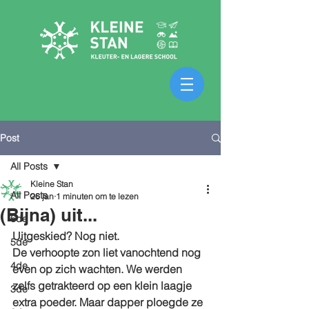
Post
All Posts
Kleine Stan
All Posts
26 jan
1 minuten om te lezen
(Bijna) uit...
6de
Uitgeskied? Nog niet. 
5de
De verhoopte zon liet vanochtend nog 
4de
even op zich wachten. We werden 
zelfs getrakteerd op een klein laagje 
3de
extra poeder. Maar dapper ploegde ze 