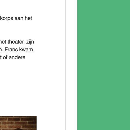
 korps aan het 
et theater, zijn 
en. Frans kwam 
t of andere 