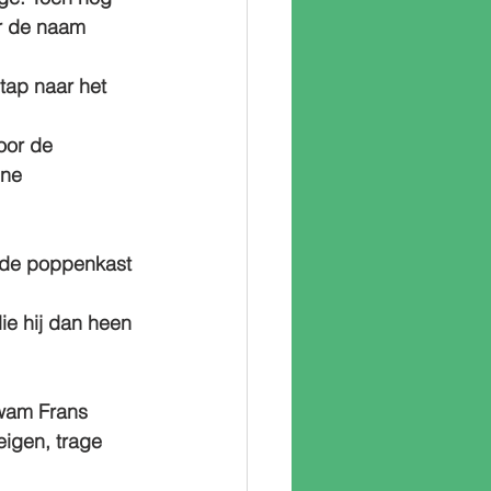
r de naam 
tap naar het 
oor de 
jne 
n de poppenkast 
ie hij dan heen 
kwam Frans 
igen, trage 