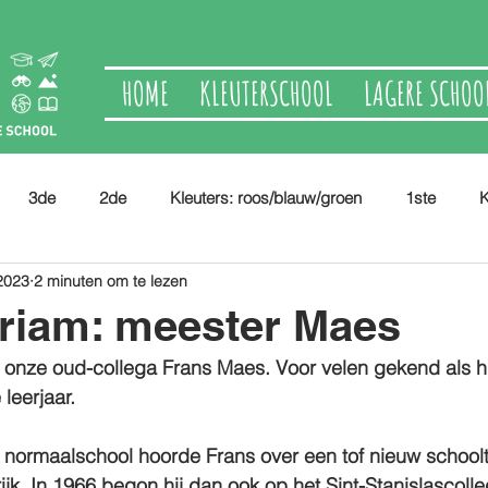
HOME
KLEUTERSCHOOL
LAGERE SCHOO
3de
2de
Kleuters: roos/blauw/groen
1ste
K
2023
2 minuten om te lezen
riam: meester Maes
d onze oud-collega Frans Maes. Voor velen gekend als h
leerjaar.
e normaalschool hoorde Frans over een tof nieuw school
jk. In 1966 begon hij dan ook op het Sint-Stanislascoll