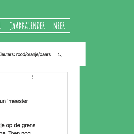
L
JAARKALENDER
MEER
leuters: rood/oranje/paars
un 'meester 
tje op de grens 
ege. Toen nog 