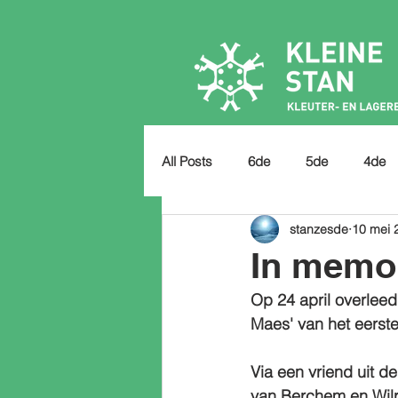
All Posts
6de
5de
4de
stanzesde
10 mei 
In memo
Op 24 april overlee
Maes' van het eerste 
Via een vriend uit d
van Berchem en Wilri