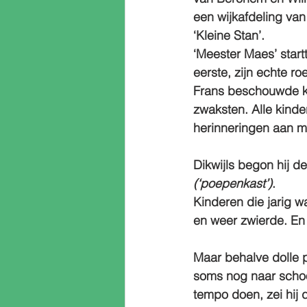
een wijkafdeling va
‘Kleine Stan’. 
‘Meester Maes’ start
eerste, zijn echte ro
Frans beschouwde ki
zwaksten. Alle kinde
herinneringen aan m
Dikwijls begon hij d
(‘poepenkast’)
. 
Kinderen die jarig w
en weer zwierde. En
Maar behalve dolle p
soms nog naar school
tempo doen, zei hij 