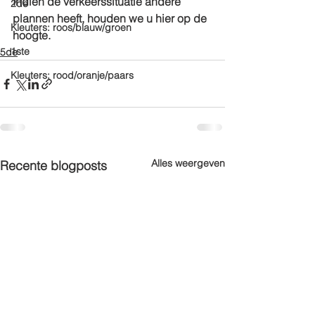
Indien de verkeerssituatie andere 
2de
plannen heeft, houden we u hier op de 
Kleuters: roos/blauw/groen
hoogte.
1ste
5de
Kleuters: rood/oranje/paars
Alles weergeven
Recente blogposts