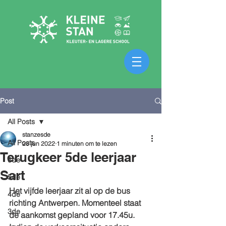
Post
All Posts
stanzesde
All Posts
28 jun 2022
1 minuten om te lezen
Terugkeer 5de leerjaar
6de
Sart
5de
Het vijfde leerjaar zit al op de bus 
4de
richting Antwerpen. Momenteel staat 
3de
de aankomst gepland voor 17.45u. 