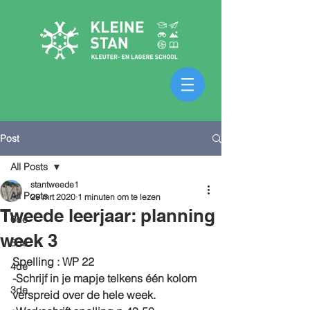
Post
All Posts
stantweede1
All Posts
29 mrt 2020
1 minuten om te lezen
Tweede leerjaar: planning
6de
week 3
5de
Spelling
 : WP 22
4de
-Schrijf in je mapje telkens één kolom 
3de
verspreid over de hele week.