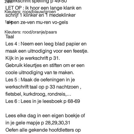
-Werkschrift spelling p 49-50
2de
LET OP : ik 
hoor
 een lange klank en 
Kleuters: roos/blauw/groen
schrijf 
1 klinker en 1 medeklinker 
1ste
a
-pen z
e
-ven m
u
-ren v
o
-gels
Kleuters: rood/oranje/paars
Taal
Les 4
 : Neem een leeg blad papier en 
maak een uitnodiging voor een feestje.
Kijk in je werkschrift p 31.
Gebruik kleurtjes en stiften om er een 
coole uitnodiging van te maken.
Les 5
 : Maak de oefeningen in je 
werkschrift taal op p 33 
nachtzoen , 
fietsbel, kurkdroog, rondreis,…
Les 6
 : Lees in je leesboek p 68-69
Lees elke dag in een eigen boekje of 
in je gele mapje p 28,29,30,31
Oefen alle gekende hoofdletters op 