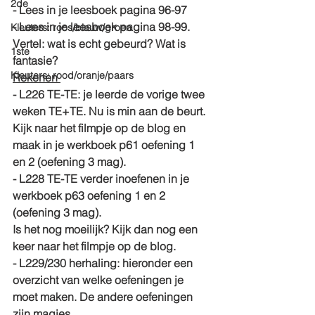
2de
- Lees in je leesboek pagina 96-97
- Lees in je leesboek pagina 98-99. 
Kleuters: roos/blauw/groen
Vertel: wat is echt gebeurd? Wat is 
1ste
fantasie?
Kleuters: rood/oranje/paars
Rekenen 
- L226 TE-TE: je leerde de vorige twee 
weken TE+TE. Nu is min aan de beurt. 
Kijk naar het filmpje op de blog en 
maak in je werkboek p61 oefening 1 
en 2 (oefening 3 mag). 
- L228 TE-TE verder inoefenen in je 
werkboek p63 oefening 1 en 2 
(oefening 3 mag). 
Is het nog moeilijk? Kijk dan nog een 
keer naar het filmpje op de blog. 
- L229/230 herhaling: hieronder een 
overzicht van welke oefeningen je 
moet maken. De andere oefeningen 
zijn magjes. 