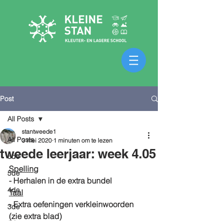
Post
All Posts
stantweede1
All Posts
3 mei 2020
1 minuten om te lezen
tweede leerjaar: week 4.05
6de
Spelling
5de
- Herhalen in de extra bundel 
4de
Taal
- Extra oefeningen verkleinwoorden 
3de
(zie extra blad)