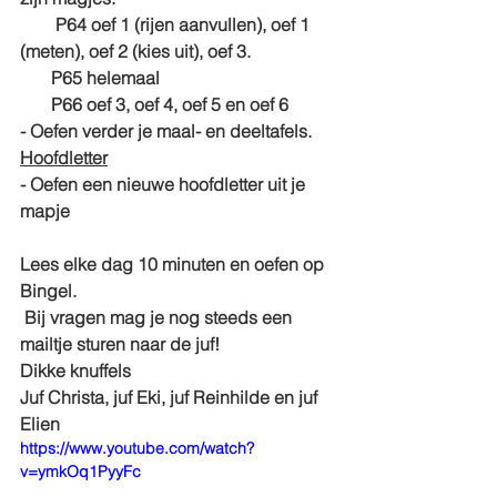
        P64 oef 1 (rijen aanvullen), oef 1 
(meten), oef 2 (kies uit), oef 3.    
       P65 helemaal
       P66 oef 3, oef 4, oef 5 en oef 6 
- Oefen verder je maal- en deeltafels. 
Hoofdletter
- Oefen een nieuwe hoofdletter uit je 
mapje 
Lees elke dag 10 minuten en oefen op 
Bingel. 
 Bij vragen mag je nog steeds een 
mailtje sturen naar de juf!
Dikke knuffels
Juf Christa, juf Eki, juf Reinhilde en juf 
Elien
https://www.youtube.com/watch?
v=ymkOq1PyyFc