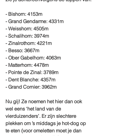
- Bishorn: 
4153m
- Grand Gendarme: 
4331m
- Weisshorn: 
4505m
- Schalihorn: 3974m
- Zinalrothorn: 
4221m
- Besso: 3667m
- Ober Gabelhorn: 
4063m
- Matterhorn: 
4478m
- Pointe de Zinal: 3789m
- Dent Blanche: 
4357m
- Grand Cornier: 3962m
Nu gij! Ze noemen het hier dan ook 
wel eens ‘het land van de 
vierduizenders’. Er zijn slechtere 
plekken om ’s middags je hot-dog op 
te eten (voor omeletten moet je dan 