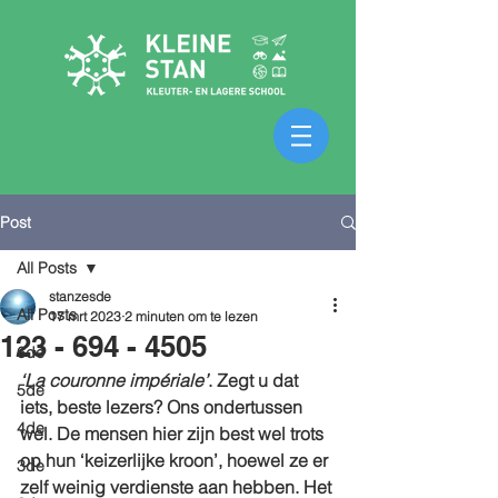
Post
All Posts
stanzesde
All Posts
17 mrt 2023
2 minuten om te lezen
123 - 694 - 4505
6de
‘La couronne impériale’
. Zegt u dat 
5de
iets, beste lezers? Ons ondertussen 
4de
wel. De mensen hier zijn best wel trots 
op hun ‘keizerlijke kroon’, hoewel ze er 
3de
zelf weinig verdienste aan hebben. Het 