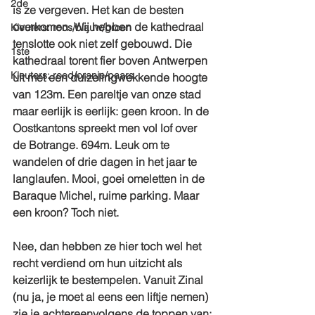
2de
is ze vergeven. Het kan de besten 
overkomen. Wij hebben de kathedraal 
Kleuters: roos/blauw/groen
tenslotte ook niet zelf gebouwd. Die 
1ste
kathedraal torent fier boven Antwerpen 
Kleuters: rood/oranje/paars
uit met een duizelingwekkende hoogte 
van 123m. Een pareltje van onze stad 
maar eerlijk is eerlijk: geen kroon. In de 
Oostkantons spreekt men vol lof over 
de Botrange. 694m. Leuk om te 
wandelen of drie dagen in het jaar te 
langlaufen. Mooi, goei omeletten in de 
Baraque Michel, ruime parking. Maar 
een kroon? Toch niet.
Nee, dan hebben ze hier toch wel het 
recht verdiend om hun uitzicht als 
keizerlijk te bestempelen. Vanuit Zinal 
(nu ja, je moet al eens een liftje nemen) 
zie je achtereenvolgens de toppen van: