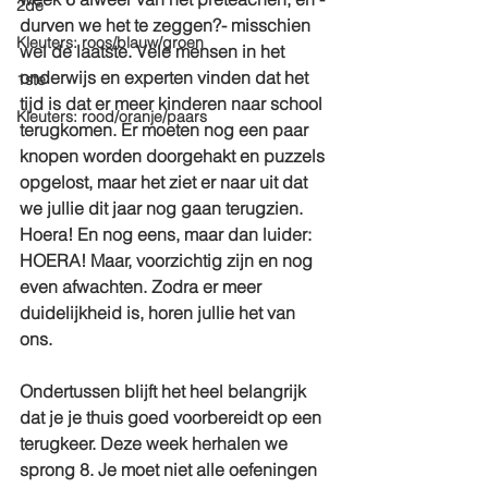
2de
durven we het te zeggen?- misschien 
Kleuters: roos/blauw/groen
wel de laatste. Vele mensen in het 
onderwijs en experten vinden dat het 
1ste
tijd is dat er meer kinderen naar school 
Kleuters: rood/oranje/paars
terugkomen. Er moeten nog een paar 
knopen worden doorgehakt en puzzels 
opgelost, maar het ziet er naar uit dat 
we jullie dit jaar nog gaan terugzien. 
Hoera! En nog eens, maar dan luider: 
HOERA! Maar, voorzichtig zijn en nog 
even afwachten. Zodra er meer 
duidelijkheid is, horen jullie het van 
ons.
Ondertussen blijft het heel belangrijk 
dat je je thuis goed voorbereidt op een 
terugkeer. Deze week herhalen we 
sprong 8. Je moet niet alle oefeningen 