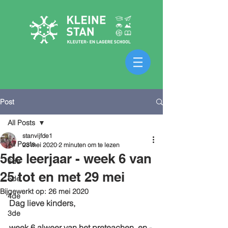
Post
All Posts
stanvijfde1
All Posts
23 mei 2020
2 minuten om te lezen
5de leerjaar - week 6 van
6de
25 tot en met 29 mei
5de
Bijgewerkt op:
26 mei 2020
4de
Dag lieve kinders,
3de
week 6 alweer van het preteachen, en - 