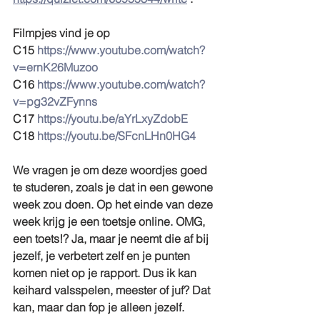
Filmpjes vind je op 
C15 
https://www.youtube.com/watch?
v=ernK26Muzoo
C16 
https://www.youtube.com/watch?
v=pg32vZFynns
C17 
https://youtu.be/aYrLxyZdobE
C18 
https://youtu.be/SFcnLHn0HG4
We vragen je om deze woordjes goed 
te studeren, zoals je dat in een gewone 
week zou doen. Op het einde van deze 
week krijg je een toetsje online. OMG, 
een toets!? Ja, maar je neemt die af bij 
jezelf, je verbetert zelf en je punten 
komen niet op je rapport. Dus ik kan 
keihard valsspelen, meester of juf? Dat 
kan, maar dan fop je alleen jezelf.