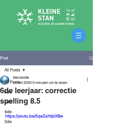
Post
All Posts
stanzesde
All Posts
31 mrt 2020
0 minuten om te lezen
6de leerjaar: correctie
6de
spelling 8.5
5de
4de
https://youtu.be/5qeZaYqbXBw
3de