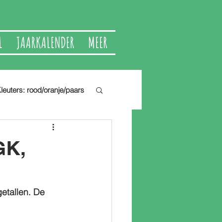
L
JAARKALENDER
MEER
leuters: rood/oranje/paars
GK,
etallen. De 