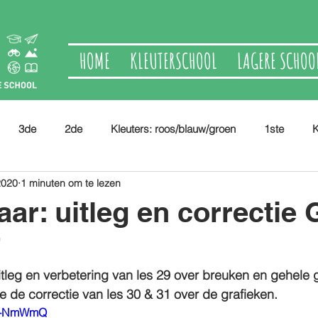
HOME
KLEUTERSCHOOL
LAGERE SCHOO
3de
2de
Kleuters: roos/blauw/groen
1ste
K
2020
1 minuten om te lezen
aar: uitleg en correctie 
7
uitleg en verbetering van les 29 over breuken en gehele g
e de correctie van les 30 & 31 over de grafieken.
ql-NmWmQ