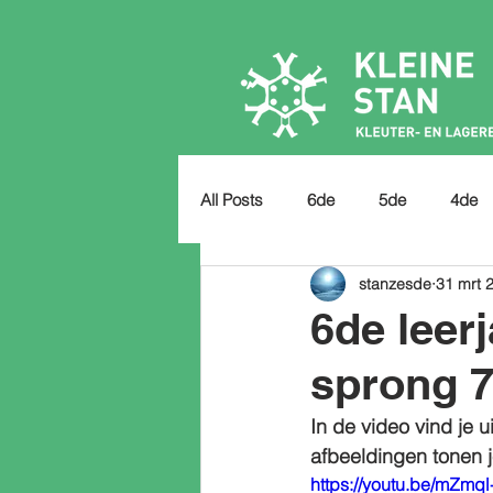
All Posts
6de
5de
4de
stanzesde
31 mrt 
6de leerj
sprong 
In de video vind je 
afbeeldingen tonen j
https://youtu.be/mZm