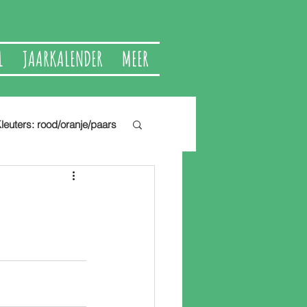
L
JAARKALENDER
MEER
leuters: rood/oranje/paars