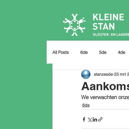
All Posts
6de
5de
4de
stanzesde
23 mrt 
Aankoms
We verwachten onze a
6de