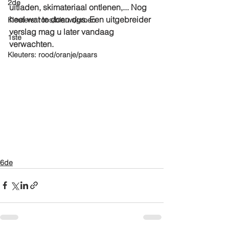
2de
uitladen, skimateriaal ontlenen,... Nog 
heel wat te doen dus. Een uitgebreider 
Kleuters: roos/blauw/groen
verslag mag u later vandaag 
1ste
verwachten.
Kleuters: rood/oranje/paars
6de