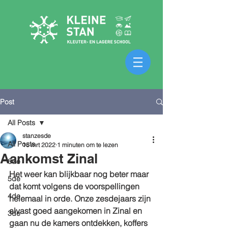
Post
All Posts
stanzesde
All Posts
15 mrt 2022
1 minuten om te lezen
Aankomst Zinal
6de
Het weer kan blijkbaar nog beter maar 
5de
dat komt volgens de voorspellingen 
4de
helemaal in orde. Onze zesdejaars zijn 
alvast goed aangekomen in Zinal en 
3de
gaan nu de kamers ontdekken, koffers 