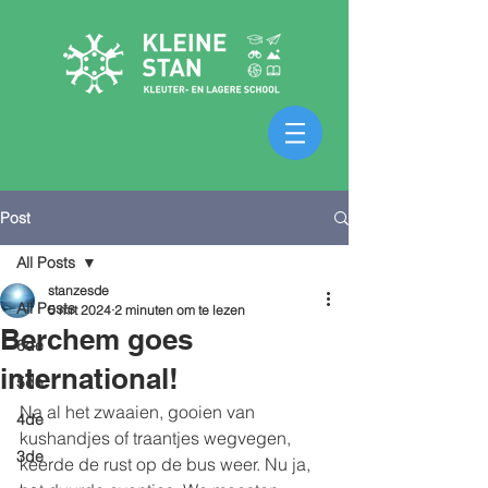
Post
All Posts
stanzesde
All Posts
5 mrt 2024
2 minuten om te lezen
Berchem goes
6de
international!
5de
Na al het zwaaien, gooien van 
4de
kushandjes of traantjes wegvegen, 
3de
keerde de rust op de bus weer. Nu ja, 