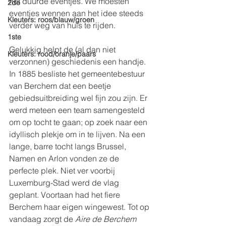
het duurde eventjes. We moesten 
2de
eventjes wennen aan het idee steeds 
Kleuters: roos/blauw/groen
verder weg van huis te rijden.
1ste
Gelukkig helpt de (al dan niet 
Kleuters: rood/oranje/paars
verzonnen) geschiedenis een handje. 
In 1885 besliste het gemeentebestuur 
van Berchem dat een beetje 
gebiedsuitbreiding wel fijn zou zijn. Er 
werd meteen een team samengesteld 
om op tocht te gaan; op zoek naar een 
idyllisch plekje om in te lijven. Na een 
lange, barre tocht langs Brussel, 
Namen en Arlon vonden ze de 
perfecte plek. Niet ver voorbij 
Luxemburg-Stad werd de vlag 
geplant. Voortaan had het fiere 
Berchem haar eigen wingewest. Tot op 
vandaag zorgt de 
Aire de Berchem