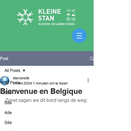
Post
All Posts
stanzesde
All Posts
11 mrt 2024
1 minuten om te lezen
Bienvenue en Belgique
6de
Zonet zagen we dit bord langs de weg:
5de
4de
3de