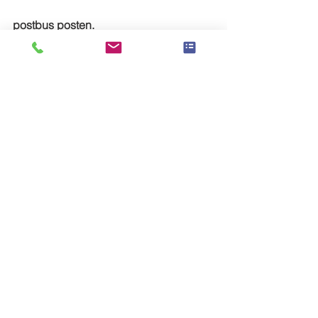
postbus posten. 
Alles weergeven
Recente blogposts