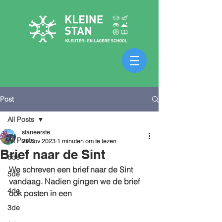
Post
All Posts
staneerste
All Posts
29 nov 2023
1 minuten om te lezen
Brief naar de Sint
6de
We schreven een brief naar de Sint 
5de
vandaag. Nadien gingen we de brief 
4de
ook posten in een 
3de