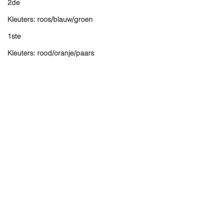
2de
Kleuters: roos/blauw/groen
1ste
Kleuters: rood/oranje/paars