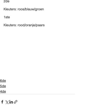
2de
Kleuters: roos/blauw/groen
1ste
Kleuters: rood/oranje/paars
6de
5de
4de