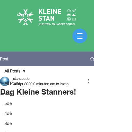
Post
All Posts
stanzesde
All Posts
12 apr 2020
0 minuten om te lezen
Dag Kleine Stanners!
6de
5de
4de
3de