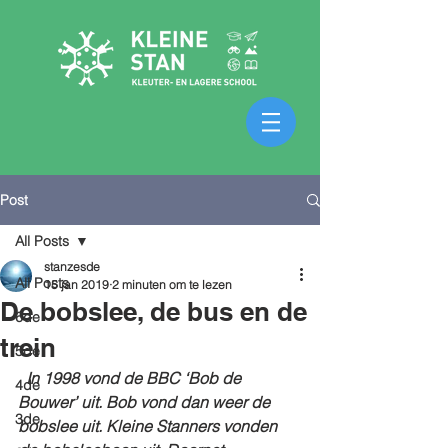
Post
All Posts
stanzesde
All Posts
15 jan 2019
2 minuten om te lezen
De bobslee, de bus en de
6de
trein
5de
In 1998 vond de BBC ‘Bob de 
4de
Bouwer’ uit. Bob vond dan weer de 
3de
bobslee uit. Kleine Stanners vonden 