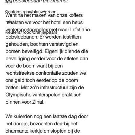
de bobsleebaan uit. Daarnet.
2de
Kleuters: roos/blauw/groen
Want na het maken van onze koffers 
1ste
maakten we voor het hotel een heus 
wintersportcomplex met maar liefst drie 
Kleuters: rood/oranje/paars
bobsleebanen. Er werden testritten 
gehouden, bochten verstevigd en 
bomen beveiligd. Eigenlijk diende die 
beveiliging eerder voor de atleten dan 
voor de boom want bij een 
rechtstreekse confrontatie zouden we 
ons geld toch eerder op de boom 
zetten. Met zo’n infrastructuur zijn de 
Olympische winterspelen praktisch 
binnen voor Zinal.
We kuierden nog een laatste dag door 
het dorpje, bezochten daarbij het 
charmante kerkje en stopten bij de 