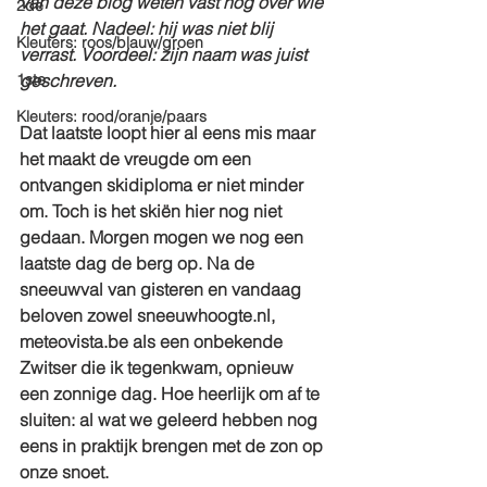
van deze blog weten vast nog over wie 
2de
het gaat. Nadeel: hij was niet blij 
Kleuters: roos/blauw/groen
verrast. Voordeel: zijn naam was juist 
1ste
geschreven.
Kleuters: rood/oranje/paars
Dat laatste loopt hier al eens mis maar 
het maakt de vreugde om een 
ontvangen skidiploma er niet minder 
om. Toch is het skiën hier nog niet 
gedaan. Morgen mogen we nog een 
laatste dag de berg op. Na de 
sneeuwval van gisteren en vandaag 
beloven zowel sneeuwhoogte.nl, 
meteovista.be als een onbekende 
Zwitser die ik tegenkwam, opnieuw 
een zonnige dag. Hoe heerlijk om af te 
sluiten: al wat we geleerd hebben nog 
eens in praktijk brengen met de zon op 
onze snoet.