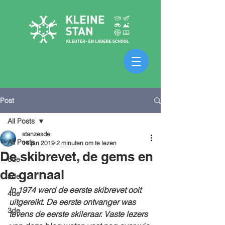
Post
All Posts
stanzesde
All Posts
14 jan 2019
2 minuten om te lezen
De skibrevet, de gems en
6de
de garnaal
5de
In 1974 werd de eerste skibrevet ooit 
4de
uitgereikt. De eerste ontvanger was 
3de
tevens de eerste skileraar. Vaste lezers 