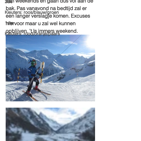
aan weekends en gaan dus vol aan de 
2de
bak. Pas vanavond na bedtijd zal er 
Kleuters: roos/blauw/groen
een langer verslagje komen. Excuses 
1ste
hiervoor maar u zal wel kunnen 
opblijven. 't Is immers weekend.
Kleuters: rood/oranje/paars