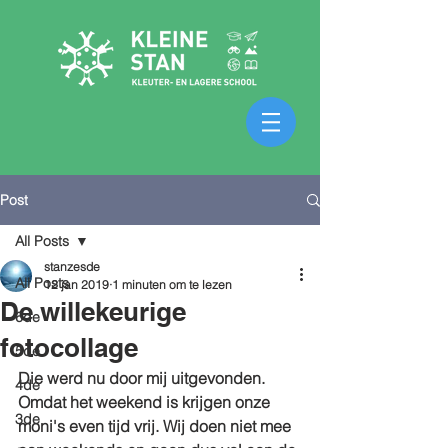
Post
All Posts
stanzesde
All Posts
12 jan 2019
1 minuten om te lezen
De willekeurige
6de
fotocollage
5de
Die werd nu door mij uitgevonden. 
4de
Omdat het weekend is krijgen onze 
3de
moni's even tijd vrij. Wij doen niet mee 