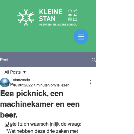
Post
All Posts
stanzesde
All Posts
18 mrt 2022
1 minuten om te lezen
Een picknick, een
6de
machinekamer en een
5de
beer.
4de
U stelt zich waarschijnlijk de vraag: 
3de
“Wat hebben deze drie zaken met 