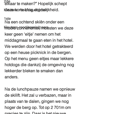
2de
elkaar te maken?” Hopelijk schept 
deze korte blog duidelijkheid. 
Kleuters: roos/blauw/groen
1ste
Na een ochtend skiën onder een 
Kleuters: rood/oranje/paars
mooie zonnehemel, moesten we deze 
keer geen ‘eitje’ nemen om het 
middagmaal te gaan eten in het hotel. 
We werden door het hotel getrakteerd 
op een heuse picknick in de bergen. 
Op het menu geen eitjes maar lekkere 
hotdogs die dankzij de omgeving nog 
lekkerder bleken te smaken dan 
anders. 
Na de lunchpauze namen we opnieuw 
de skilift. Het zal u verbazen, maar in 
plaats van te dalen, gingen we nog 
hoger de berg op. Tot op 2 701m om 
precies te zijn. Daar is het nieuwe 