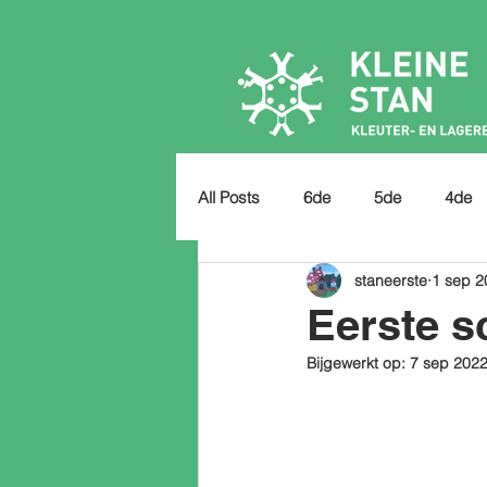
All Posts
6de
5de
4de
staneerste
1 sep 2
Eerste s
Bijgewerkt op:
7 sep 202