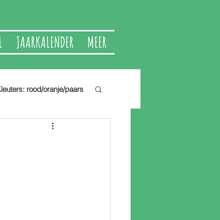
L
JAARKALENDER
MEER
leuters: rood/oranje/paars