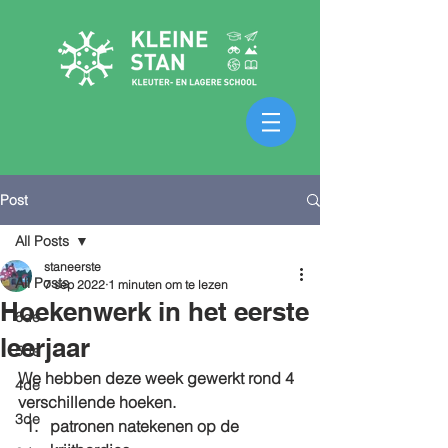
Post
All Posts
staneerste
All Posts
7 sep 2022
1 minuten om te lezen
Hoekenwerk in het eerste
6de
leerjaar
5de
We hebben deze week gewerkt rond 4 
4de
verschillende hoeken.
3de
patronen natekenen op de 