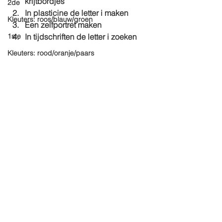
krijtbordjes
2de
In plasticine de letter i maken
Kleuters: roos/blauw/groen
Een zelfportret maken
1ste
In tijdschriften de letter i zoeken
Kleuters: rood/oranje/paars