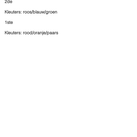
2de
Kleuters: roos/blauw/groen
1ste
Kleuters: rood/oranje/paars