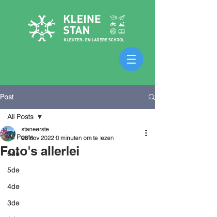
Post
All Posts
staneerste
All Posts
28 nov 2022
0 minuten om te lezen
Foto's allerlei
6de
5de
4de
3de