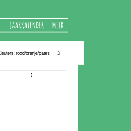
L
JAARKALENDER
MEER
leuters: rood/oranje/paars