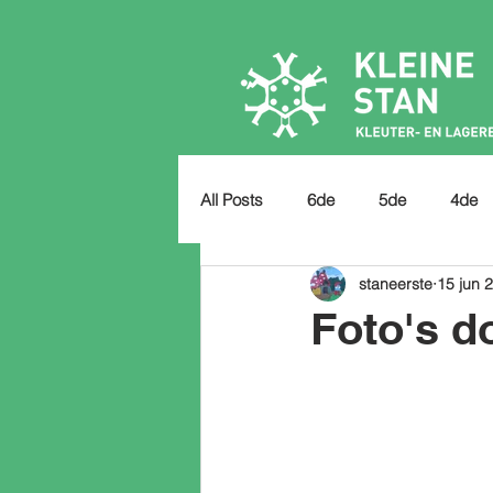
All Posts
6de
5de
4de
staneerste
15 jun 
Foto's d