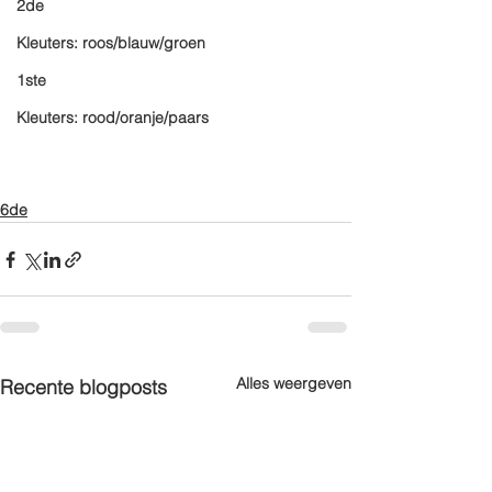
2de
Kleuters: roos/blauw/groen
1ste
Kleuters: rood/oranje/paars
6de
Alles weergeven
Recente blogposts