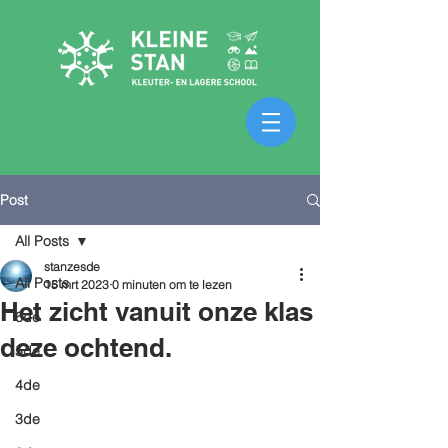
Post
All Posts
stanzesde
All Posts
15 mrt 2023
0 minuten om te lezen
Het zicht vanuit onze klas
6de
deze ochtend.
5de
4de
3de