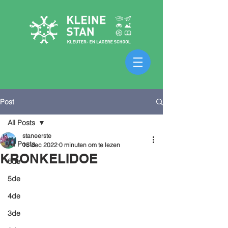
Post
All Posts
staneerste
All Posts
15 dec 2022
0 minuten om te lezen
KRONKELIDOE
6de
5de
4de
3de