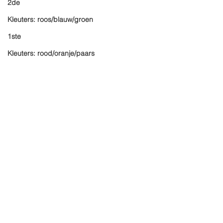
2de
Kleuters: roos/blauw/groen
1ste
Kleuters: rood/oranje/paars