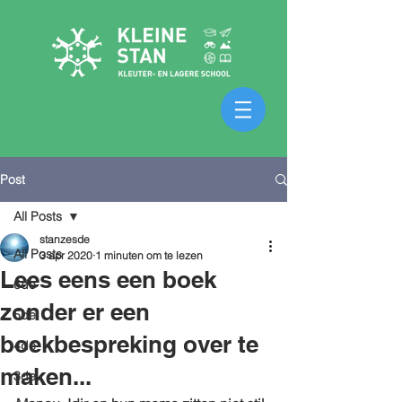
Post
All Posts
stanzesde
All Posts
3 apr 2020
1 minuten om te lezen
Lees eens een boek
6de
zonder er een
5de
boekbespreking over te
4de
maken...
3de