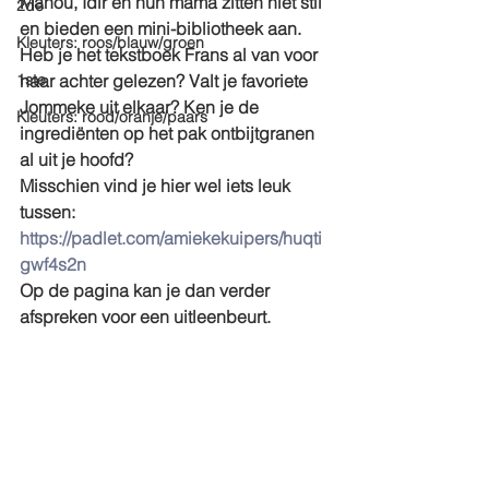
Manou, Idir en hun mama zitten niet stil 
2de
en bieden een mini-bibliotheek aan. 
Kleuters: roos/blauw/groen
Heb je het tekstboek Frans al van voor 
1ste
naar achter gelezen? Valt je favoriete 
Jommeke uit elkaar? Ken je de 
Kleuters: rood/oranje/paars
ingrediënten op het pak ontbijtgranen 
al uit je hoofd?
Misschien vind je hier wel iets leuk 
tussen: 
https://padlet.com/amiekekuipers/huqti
gwf4s2n 
Op de pagina kan je dan verder 
afspreken voor een uitleenbeurt.