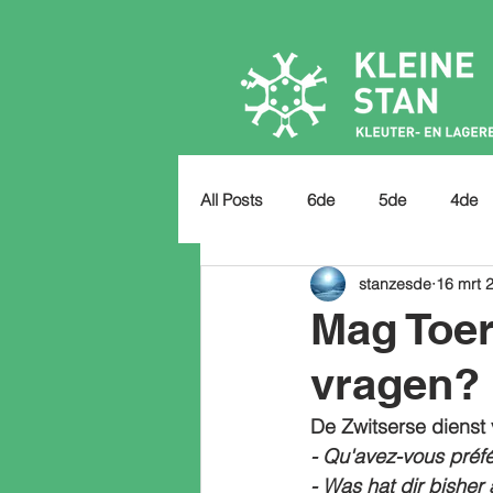
All Posts
6de
5de
4de
stanzesde
16 mrt 
Mag Toer
vragen?
De Zwitserse dienst
- Qu'avez-vous préfé
- Was hat dir bisher