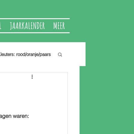
L
JAARKALENDER
MEER
leuters: rood/oranje/paars
ragen waren: