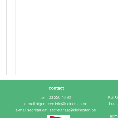
contact
KS: G
tel. : 03 230 46 92
n
hoof
e-mail algemeen:
info@kleinestan.be
(Bijn
e-mail secretariaat:
secretariaat@kleinestan.be
admi