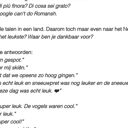
di più finora? Di cosa sei grato?
 Google can't do Romansh.
ciële talen in een land. Daarom toch maar even naar het 
 het leukste? Waar ben je dankbaar voor?
e antwoorden:
n gespot.”
r mij skiën.”
ht dat we opeens zo hoog gingen.”
 echt leuk en sneeuwpret was nog leuker en de sneeu
eze dag was echt leuk. ❤️”
uper leuk. De vogels waren cool.”
 leuk.”
uper cool!”