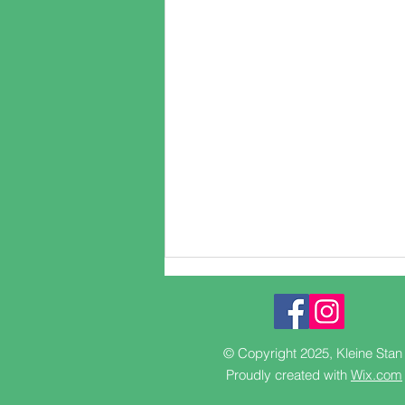
Aankomst
We wisselden net van chauffeur
en moeten nog zo'n 2u rijden.
© Copyright 2025, Kleine Sta
Dan zetten we eerst nog kinderen
Proudly created with
Wix.com
van Xaverius af. We verwachten