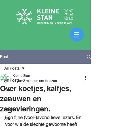
Post
All Posts
Kleine Stan
All Posts
23 jan
2 minuten om te lezen
Over koetjes, kalfjes,
6de
zenuwen en
5de
zegevieringen.
4de
Een fijne (voor-)avond lieve lezers. En 
3de
voor wie de slechte gewoonte heeft 