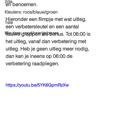
2de
en benoemen.
Kleuters: roos/blauw/groen
Hieronder een filmpje met wat uitleg, 
1ste
een verbetersleutel en een aantal 
Kleuters: rood/oranje/paars
flauwe grappen als bonus. Tot 06:00 is 
het uitleg, vanaf dan verbetering met 
uitleg. Heb je geen uitleg meer nodig, 
dan kan je ineens op 06:00 de 
verbetering raadplegen.
https://youtu.be/5YK6GpmRzXw