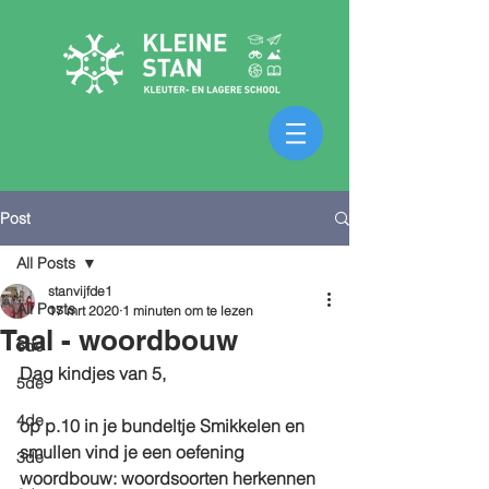
Post
All Posts
stanvijfde1
All Posts
17 mrt 2020
1 minuten om te lezen
Taal - woordbouw
6de
Dag kindjes van 5,
5de
4de
op p.10 in je bundeltje Smikkelen en 
smullen vind je een oefening 
3de
woordbouw: woordsoorten herkennen 