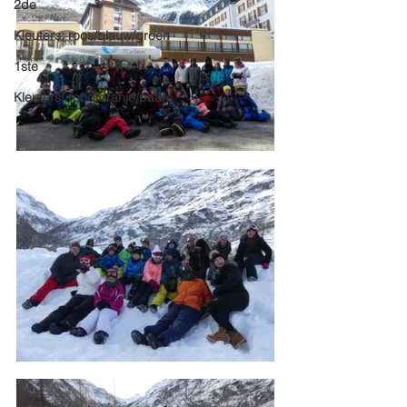
2de
Kleuters: roos/blauw/groen
1ste
Kleuters: rood/oranje/paars