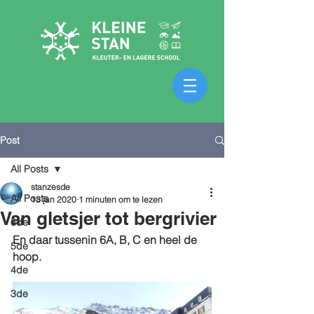
Post
All Posts
stanzesde
All Posts
13 jan 2020
1 minuten om te lezen
Van gletsjer tot bergrivier
6de
En daar tussenin 6A, B, C en heel de 
5de
hoop. 
4de
3de