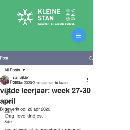
Post
All Posts
stanvijfde1
All Posts
25 apr 2020
2 minuten om te lezen
vijfde leerjaar: week 27-30
6de
april
5de
Bijgewerkt op:
26 apr 2020
4de
Dag lieve kindjes,
3de
we missen jullie nog steeds, maar er 