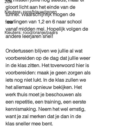
2de
gloort licht aan het einde van de 
Kleuters: roos/blauw/groen
tunnel. Waarschijnlijk mogen de 
leerlingen van 1,2 en 6 naar school 
1ste
vanaf midden mei. Hopelijk volgen de 
Kleuters: rood/oranje/paars
andere leerjaren snel!
Ondertussen blijven we jullie al wat 
voorbereiden op de dag dat jullie weer 
in de klas zitten. Het toverwoord hier is 
voorbereiden: maak je geen zorgen als 
iets nog niet lukt. In de klas zullen we 
het allemaal opnieuw bekijken. Het 
werk thuis moet je beschouwen als 
een repetitie, een training, een eerste 
kennismaking. Neem het wel ernstig, 
want je zal merken dat je dan in de 
klas sneller mee bent.