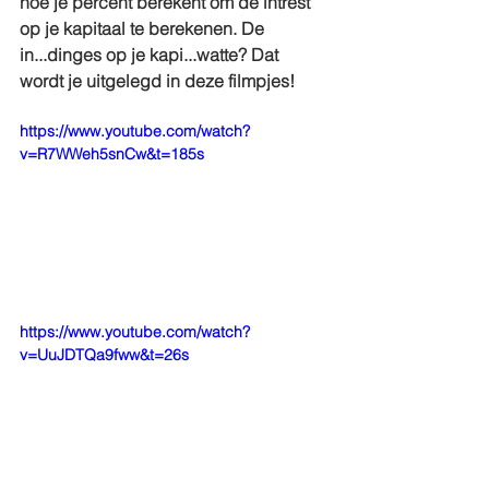
hoe je percent berekent om de intrest 
op je kapitaal te berekenen. De 
in...dinges op je kapi...watte? Dat 
wordt je uitgelegd in deze filmpjes!
https://www.youtube.com/watch?
v=R7WWeh5snCw&t=185s
https://www.youtube.com/watch?
v=UuJDTQa9fww&t=26s