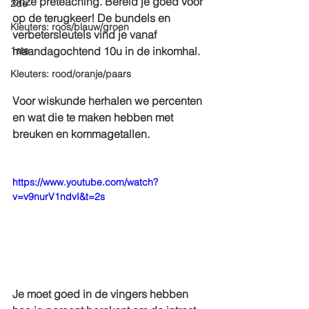
onze preteaching. Bereid je goed voor 
2de
op de terugkeer! De bundels en 
Kleuters: roos/blauw/groen
verbetersleutels vind je vanaf 
1ste
maandagochtend 10u in de inkomhal.
Kleuters: rood/oranje/paars
Voor wiskunde herhalen we percenten 
en wat die te maken hebben met 
breuken en kommagetallen. 
https://www.youtube.com/watch?
v=v9nurV1ndvI&t=2s
Je moet goed in de vingers hebben 