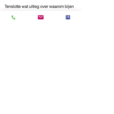
Tenslotte wat uitleg over waarom bijen 
nuttige dieren zijn en waarom ik soms 
wat bijenspeeksel in mijn thee giet: 
https://schooltv.nl/video/honing-van-de-
bijtjes-naar-je-boterham-hoe-wordt-het-
gemaakt/
5de
Alles weergeven
Recente blogposts