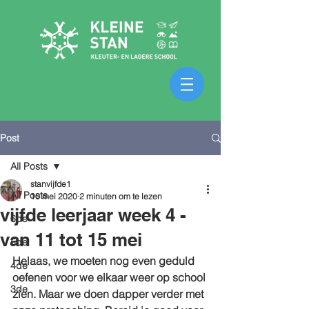
Post
All Posts
stanvijfde1
All Posts
10 mei 2020
2 minuten om te lezen
vijfde leerjaar week 4 -
6de
van 11 tot 15 mei
5de
Helaas, we moeten nog even geduld 
4de
oefenen voor we elkaar weer op school 
3de
zien. Maar we doen dapper verder met 