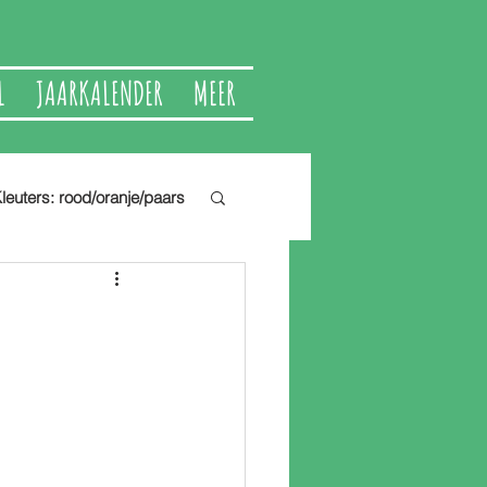
L
JAARKALENDER
MEER
leuters: rood/oranje/paars