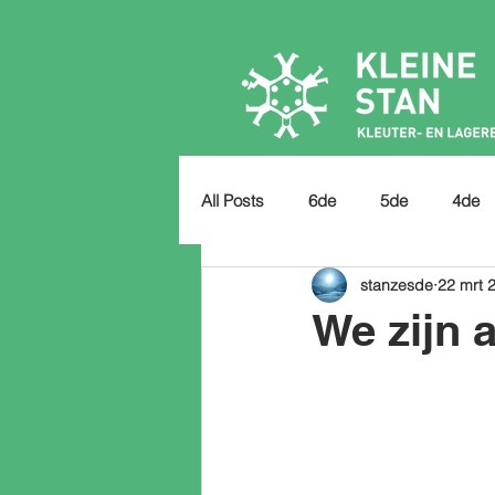
All Posts
6de
5de
4de
stanzesde
22 mrt 
We zijn a