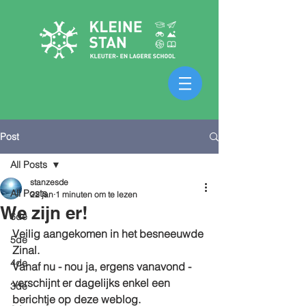
Post
All Posts
stanzesde
All Posts
22 jan
1 minuten om te lezen
We zijn er!
6de
Veilig aangekomen in het besneeuwde 
5de
Zinal.
4de
Vanaf nu - nou ja, ergens vanavond - 
verschijnt er dagelijks enkel een 
3de
berichtje op deze weblog.