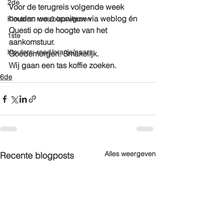
2de
Voor de terugreis volgende week 
houden we u opnieuw via weblog én 
Kleuters: roos/blauw/groen
Questi op de hoogte van het 
1ste
aankomstuur.
Kleuters: rood/oranje/paars
Goedemorgen. Smakelijk. 
Wij gaan een tas koffie zoeken.
6de
Alles weergeven
Recente blogposts