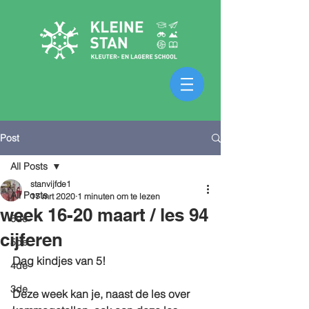
Post
All Posts
stanvijfde1
All Posts
17 mrt 2020
1 minuten om te lezen
week 16-20 maart / les 94
6de
cijferen
5de
Dag kindjes van 5!
4de
3de
Deze week kan je, naast de les over 