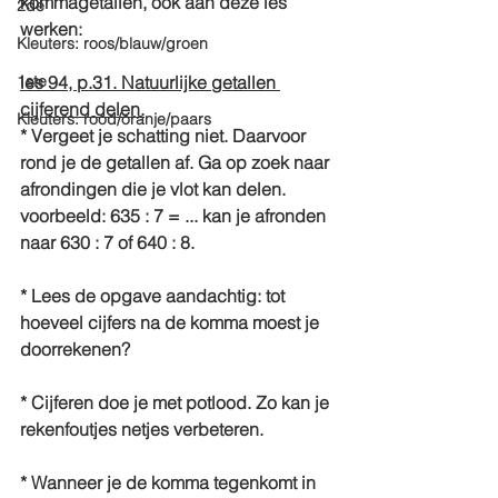
kommagetallen, ook aan deze les 
2de
werken:
Kleuters: roos/blauw/groen
1ste
les 94, p.31. Natuurlijke getallen 
cijferend delen.
Kleuters: rood/oranje/paars
* Vergeet je schatting niet. Daarvoor 
rond je de getallen af. Ga op zoek naar 
afrondingen die je vlot kan delen.
voorbeeld: 635 : 7 = ... kan je afronden 
naar 630 : 7 of 640 : 8.
* Lees de opgave aandachtig: tot 
hoeveel cijfers na de komma moest je 
doorrekenen?
* Cijferen doe je met potlood. Zo kan je 
rekenfoutjes netjes verbeteren.
* Wanneer je de komma tegenkomt in 