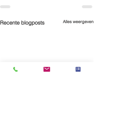
Alles weergeven
Recente blogposts
Terugkeer 5de leerjaar
Terugkeer 5de 
Sart