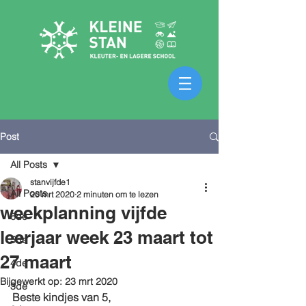
Post
All Posts
stanvijfde1
All Posts
20 mrt 2020
2 minuten om te lezen
weekplanning vijfde
6de
leerjaar week 23 maart tot
5de
27 maart
4de
Bijgewerkt op:
23 mrt 2020
3de
Beste kindjes van 5,