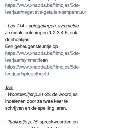
https://www.xnapda.be/filmpjes/5de-
leerjaar/negatieve-getallen-temperatuur
· 
Les 114 – spiegelingen, symmetrie
Je maakt oefeningen 1-2-3-4-5, ook 
driehoekjes
Een geheugensteuntje op 
https://www.xnapda.be/filmpjes/5de-
leerjaar/symmetrie
en 
https://www.xnapda.be/filmpjes/5de-
leerjaar/spiegelbeeld
Taal
· 
Woordenlijst p.21-22
: de woordjes 
inoefenen door ze twee keer te 
schrijven en de spelling leren.
· 
Taaltoetje p.15
: spreekwoorden en 