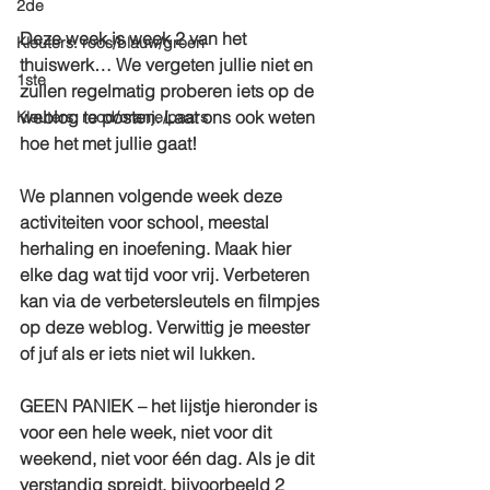
2de
Deze week is week 2 van het 
Kleuters: roos/blauw/groen
thuiswerk… We vergeten jullie niet en 
1ste
zullen regelmatig proberen iets op de 
weblog te posten. Laat ons ook weten 
Kleuters: rood/oranje/paars
hoe het met jullie gaat!
We plannen volgende week deze 
activiteiten voor school, meestal 
herhaling en inoefening. Maak hier 
elke dag wat tijd voor vrij. Verbeteren 
kan via de verbetersleutels en filmpjes 
op deze weblog. Verwittig je meester 
of juf als er iets niet wil lukken.
GEEN PANIEK – het lijstje hieronder is 
voor een hele week, niet voor dit 
weekend, niet voor één dag. Als je dit 
verstandig spreidt, bijvoorbeeld 2 