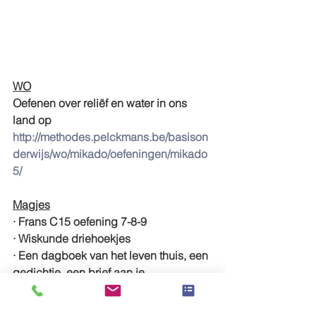
WO
Oefenen over reliëf en water in ons 
land op 
http://methodes.pelckmans.be/basison
derwijs/wo/mikado/oefeningen/mikado
5/
Magjes
· Frans C15 oefening 7-8-9
· Wiskunde driehoekjes
· Een dagboek van het leven thuis, een 
gedichtje, een brief aan je 
klasgenoten…
· Spelen op bingel / kweetet