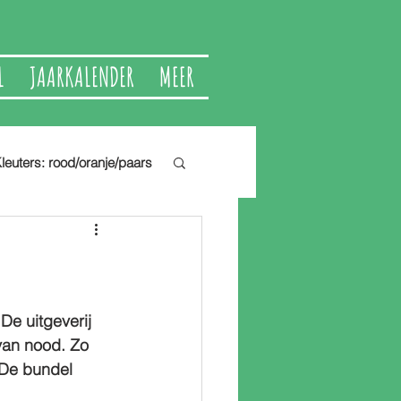
L
JAARKALENDER
MEER
leuters: rood/oranje/paars
 De uitgeverij 
van nood. Zo 
 De bundel 