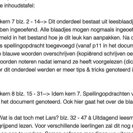
de
 inhoudstafel
:
 kern 7 blz. 2 - 14
--> Dit onderdeel bestaat uit leesblaad
bben ingeoefend. Alle blaadjes mogen nogmaals ingeoe
rmeld in het bestand hoe je dit leuk kan aanpakken. Na 
s spellingopdracht toegevoegd (vanaf p11 in het docum
e blauwe woorden overschrijven (kopiërend schrijven oe
orden noteren nadat iemand ze heeft voorgelezen (dic
r dit onderdeel werden er meer tips & tricks genoteerd i
 kern 8 blz. 15 - 31
--> Idem kern 7. Spellingopdrachten v
 het document genoteerd. Ook hier gaat het over de b
t is dat toch met Lars? blz. 32 - 47 
à Uitdagend leesm
ijpend lezen. Voor verschillende leerlingen zal dit nog m