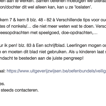
lleen aan te werken. Samen oefenen moedigen we uiteraa
n/dochter dit wel alleen kan, kan u ze ‘loslaten’.
kern 7 & kern 8 blz. 48 - 82 
à Verschillende tips voor ou
tes of nonkels/… die niet meer weten wat te doen. Versc
, leesopdrachten met speelgoed, doe-opdrachten,…
ur ik pen! blz. 83
 à Een schrijfblad. Leerlingen mogen o
jn en moeten dit blad niet gebruiken. Als u kinderen laat 
andacht te besteden aan de 
juiste pengreep!
al: 
https://www.uitgeverijzwijsen.be/oefenbundels/veili
es.
 steeds contacteren.