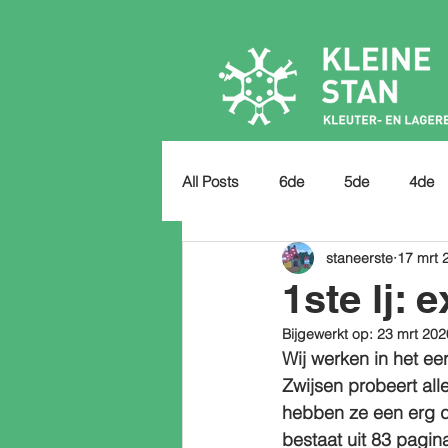
All Posts
6de
5de
4de
staneerste
17 mrt 
1ste lj: 
Bijgewerkt op:
23 mrt 202
Wij werken in het eers
Zwijsen probeert all
hebben ze een erg d
bestaat uit 83 pagin