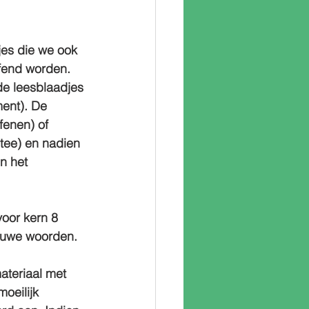
jes die we ook 
fend worden. 
de leesblaadjes 
ent). De 
fenen) of 
tee) en nadien 
n het 
oor kern 8 
lauwe woorden.
ateriaal met 
oeilijk 