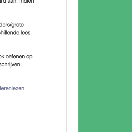
rd aan. Indien 
ders/grote 
hillende lees-
ok oefenen op 
schrijven 
glerenlezen