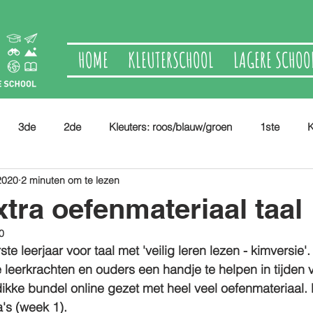
HOME
KLEUTERSCHOOL
LAGERE SCHOO
3de
2de
Kleuters: roos/blauw/groen
1ste
K
2020
2 minuten om te lezen
extra oefenmateriaal taal
0
te leerjaar voor taal met 'veilig leren lezen - kimversie'.
e leerkrachten en ouders een handje te helpen in tijden 
ikke bundel online gezet met heel veel oefenmateriaal.
a's (week 1).