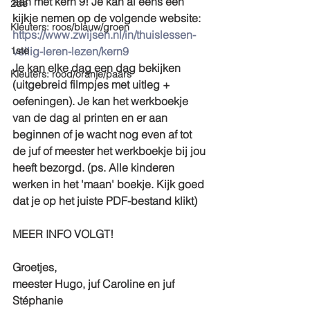
aan met kern 9! Je kan al eens een 
2de
kijkje nemen op de volgende website: 
Kleuters: roos/blauw/groen
https://www.zwijsen.nl/in/thuislessen-
1ste
veilig-leren-lezen/kern9
Je kan elke dag een dag bekijken 
Kleuters: rood/oranje/paars
(uitgebreid filmpjes met uitleg + 
oefeningen). Je kan het werkboekje 
van de dag al printen en er aan 
beginnen of je wacht nog even af tot 
de juf of meester het werkboekje bij jou 
heeft bezorgd. (ps. Alle kinderen 
werken in het 'maan' boekje. Kijk goed 
dat je op het juiste PDF-bestand klikt)
MEER INFO VOLGT!
Groetjes,
meester Hugo, juf Caroline en juf 
Stéphanie 