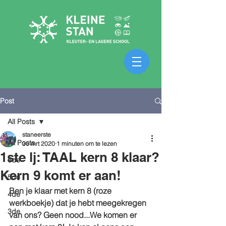
Post
All Posts
staneerste
All Posts
30 mrt 2020
1 minuten om te lezen
1ste lj: TAAL kern 8 klaar?
6de
Kern 9 komt er aan!
5de
Ben je klaar met kern 8 (roze 
4de
werkboekje) dat je hebt meegekregen 
3de
van ons? Geen nood...We komen er 