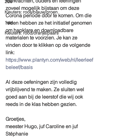
leerkrachten, ouders en leerlingen 
2de
zoveel mogelijk bijstaan om deze 
Kleuters: roos/blauw/groen
Corona periode door te komen. Om die 
1ste
reden hebben ze het initiatief genomen 
om hapklare en downloadbare 
Kleuters: rood/oranje/paars
materialen te voorzien. Je kan ze 
vinden door te klikken op de volgende 
link: 
https://www.plantyn.com/web/nl/leerleef
beleef/basis
Al deze oefeningen zijn volledig 
vrijblijvend te maken. Ze sluiten wel 
goed aan bij de leerstof die wij ook 
reeds in de klas hebben gezien.
Groetjes, 
meester Hugo, juf Caroline en juf 
Stéphanie 