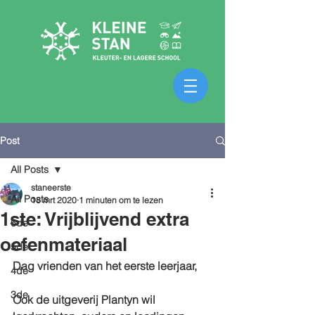
Post
All Posts
staneerste
All Posts
18 mrt 2020
1 minuten om te lezen
1ste: Vrijblijvend extra
6de
oefenmateriaal
5de
Dag vrienden van het eerste leerjaar,
4de
3de
Ook de uitgeverij Plantyn wil 