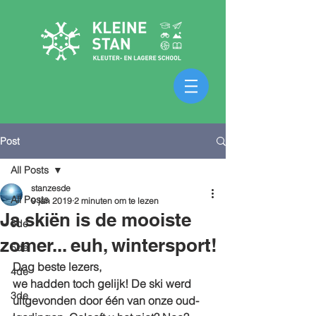
Post
All Posts
stanzesde
All Posts
9 jan 2019
2 minuten om te lezen
Ja skiën is de mooiste
6de
zomer... euh, wintersport!
5de
Dag beste lezers,
4de
we hadden toch gelijk! De ski werd 
3de
uitgevonden door één van onze oud-