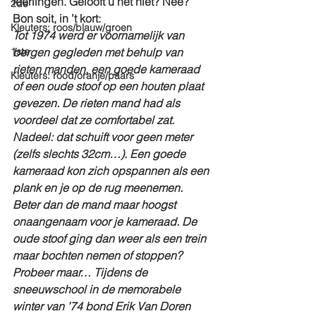
leerlingen. Gelooft u het niet? Nee? 
2de
Bon soit, in ’t kort:
Kleuters: roos/blauw/groen
Tot 1974 werd er voornamelijk van 
1ste
bergen gegleden met behulp van 
rieten manden, een goede kameraad 
Kleuters: rood/oranje/paars
of een oude stoof op een houten plaat 
gevezen. De rieten mand had als 
voordeel dat ze comfortabel zat. 
Nadeel: dat schuift voor geen meter 
(zelfs slechts 32cm…). Een goede 
kameraad kon zich opspannen als een 
plank en je op de rug meenemen. 
Beter dan de mand maar hoogst 
onaangenaam voor je kameraad. De 
oude stoof ging dan weer als een trein 
maar bochten nemen of stoppen? 
Probeer maar… Tijdens de 
sneeuwschool in de memorabele 
winter van ’74 bond Erik Van Doren 