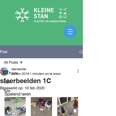
Post
All Posts
staneerste
All Posts
29 nov 2018
1 minuten om te lezen
sfeerbeelden 1C
6de
Bijgewerkt op:
10 feb 2020
5de
Spelend leren 
4de
3de