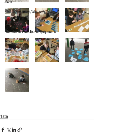
2de
Kleuters: roos/blauw/groen
1ste
Kleuters: rood/oranje/paars
1ste