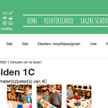
HOME
KLEUTERSCHOOL
LAGERE SCHOO
3de
2de
Kleuters: roos/blauw/groen
1ste
K
2020
1 minuten om te lezen
lden 1C
meter(s)/peter(s) van 4C