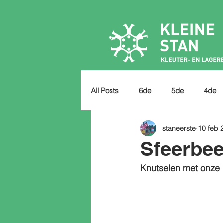
All Posts
6de
5de
4de
staneerste
10 feb 
Sfeerbee
Knutselen met onze 