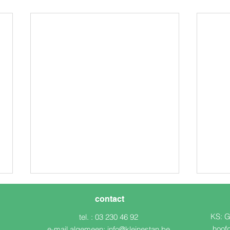
contact
KS: G
tel. : 03 230 46 92
n
hoof
e-mail algemeen:
info@kleinestan.be