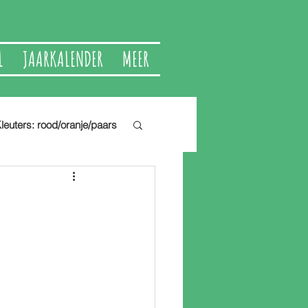
L
JAARKALENDER
MEER
leuters: rood/oranje/paars