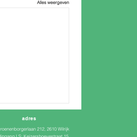
Alles weergeven
adres
roenenborgerlaan 212, 2610 Wilrijk
dingang LS:
Keizershoevestraat 15