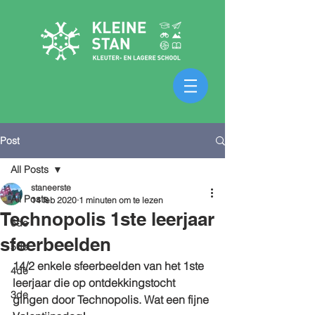
Post
All Posts
staneerste
All Posts
14 feb 2020
1 minuten om te lezen
Technopolis 1ste leerjaar
6de
sfeerbeelden
5de
14/2 enkele sfeerbeelden van het 1ste 
4de
leerjaar die op ontdekkingstocht 
3de
gingen door Technopolis. Wat een fijne 