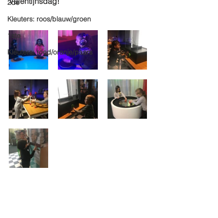
Valentijnsdag! 
2de
Kleuters: roos/blauw/groen
1ste
Kleuters: rood/oranje/paars